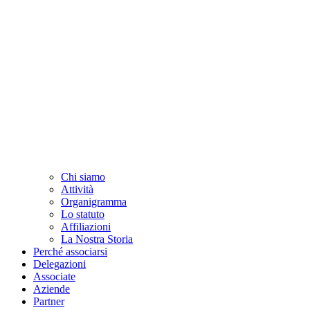
Chi siamo
Attività
Organigramma
Lo statuto
Affiliazioni
La Nostra Storia
Perché associarsi
Delegazioni
Associate
Aziende
Partner