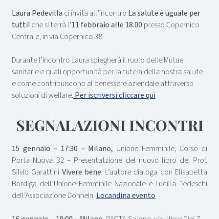
Laura Pedevilla
ci invita all’incontro
La salute è uguale per
tutti!
che si terrà l’
11 febbraio alle 18.00
presso Copernico
Centrale, in via Copernico 38.
Durante l’incontro Laura spiegherà il ruolo delle Mutue
sanitarie e quali opportunità per la tutela della nostra salute
e come contribuiscono al benessere aziendale attraverso
soluzioni di welfare.
Per iscriversi cliccare qui
SEGNALAZIONI INCONTRI
15 gennaio – 17:30 – Milano,
Unione Femminile, Corso di
Porta Nuova 32 –
Presentatzione del nuovo libro del Prof.
Silvio Garattini
Vivere bene
. L’autore dialoga con Elisabetta
Bordiga dell’Unione Femminile Nazionale e Lucilla Tedeschi
dell’Associazione DonneIn.
Locandina evento
16 gennaio – 19:00 – Milano,
PACTA Salone, via Ulisse Dini 7 –