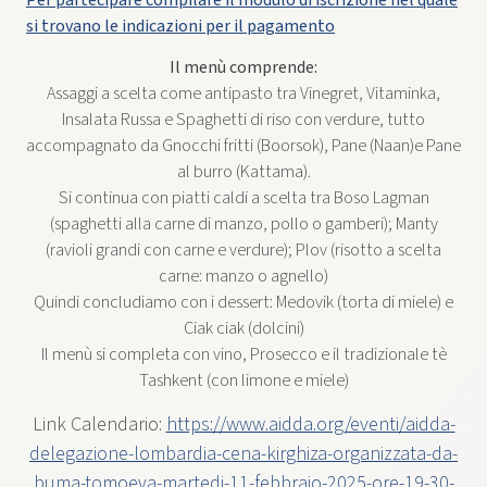
si trovano le indicazioni per il pagamento
Il menù comprende:
Assaggi a scelta come antipasto tra Vinegret, Vitaminka,
Insalata Russa e Spaghetti di riso con verdure, tutto
accompagnato da Gnocchi fritti (Boorsok), Pane (Naan)e Pane
al burro (Kattama).
Si continua con piatti caldi a scelta tra Boso Lagman
(spaghetti alla carne di manzo, pollo o gamberi); Manty
(ravioli grandi con carne e verdure); Plov (risotto a scelta
carne: manzo o agnello)
Quindi concludiamo con i dessert: Medovik (torta di miele) e
Ciak ciak (dolcini)
Il menù si completa con vino, Prosecco e il tradizionale tè
Tashkent (con limone e miele)
Link Calendario:
https://www.aidda.org/eventi/aidda-
delegazione-lombardia-cena-kirghiza-organizzata-da-
buma-tomoeva-martedi-11-febbraio-2025-ore-19-30-