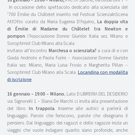
In occasione dello spettacolo dedicato alla scienziata del
‘700 Émilie du Châtelet inserito nel Festival ScienzaInScena
AttOtto curato da Maria Eugenia D’Aquino,
La doppia vita
di Émilie di Madame du Châtelet tra Newton e
pompon
l’Associazione Donne Giuriste Italia sez. Milano e
Soroptimist Club Milano alla Scala
invitano all’incontro
Marchesa o scienziata?
a cura di e con
Giada Andriolo e Paola Furini – Associazione Donne Giuriste
Italia sez. Milano, Maria Luisa Frosio e Margherita Pillan –
Soroptimist Club Milano alla Scala.
Locandina con modalita
di iscrizione
16 gennaio
– 19:00 – Milano
, Lato D LIBRERIA DEL DESIDERIO
via Signorelli 1 – Diana De Marchi ci invita alla presentazione
del libro
In trappola.
Insieme alle autrici si parlerà di
linguaggio. Parole che feriscono, parole che disegnano il
pensiero. Dal linguaggio dei ragazzi e delle ragazze inizia un
viaggio che vuole indagare quanto siano profonde, anche