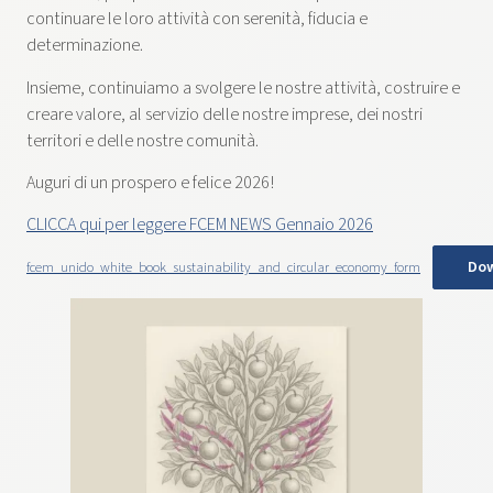
continuare le loro attività con serenità, fiducia e
determinazione.
Insieme, continuiamo a svolgere le nostre attività, costruire e
creare valore, al servizio delle nostre imprese, dei nostri
territori e delle nostre comunità.
Auguri di un prospero e felice 2026!
CLICCA qui per leggere FCEM NEWS Gennaio 2026
Do
fcem_unido_white_book_sustainability_and_circular_economy_form