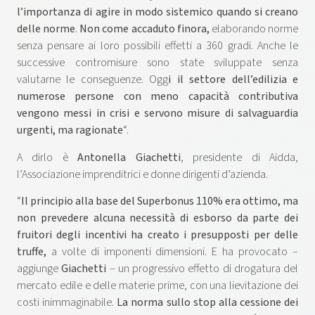
l’importanza di agire in modo sistemico quando si creano
delle norme
.
Non come accaduto finora,
elaborando norme
senza pensare ai loro possibili effetti a 360 gradi. Anche le
successive contromisure sono state sviluppate senza
valutarne le conseguenze. Ogg
i il settore dell’edilizia e
numerose persone con meno capacità contributiva
vengono messi in crisi e servono misure di salvaguardia
urgenti, ma ragionate
“.
A dirlo è
Antonella Giachetti
, presidente di Aidda,
l’Associazione imprenditrici e donne dirigenti d’azienda.
“
Il principio alla base del Superbonus 110% era ottimo,
ma
non prevedere alcuna necessità di esborso da parte dei
fruitori degli incentivi ha creato i presupposti per delle
truffe,
a volte di imponenti dimensioni. E ha provocato –
aggiunge
Giachetti
– un progressivo effetto di drogatura del
mercato edile e delle materie prime, con una lievitazione dei
costi inimmaginabile.
La norma sullo stop alla cessione dei