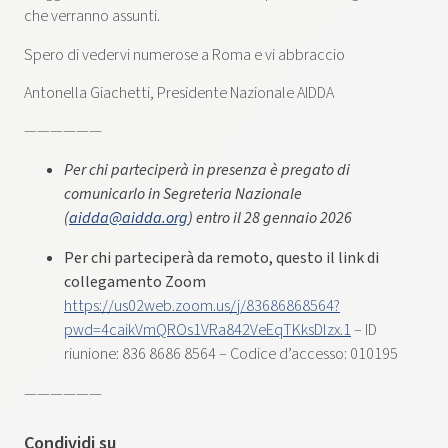
che verranno assunti.
Spero di vedervi numerose a Roma e vi abbraccio
Antonella Giachetti, Presidente Nazionale AIDDA
——————
Per chi parteciperà in presenza è pregato di
comunicarlo in Segreteria Nazionale
(
aidda@aidda.org
) entro il 28 gennaio 2026
Per chi parteciperà da remoto, questo il link di
collegamento Zoom
https://us02web.zoom.us/j/83686868564?
pwd=4caikVmQROs1VRa842VeEqTKksDlzx.1
– ID
riunione: 836 8686 8564 – Codice d’accesso: 010195
——————
Condividi su