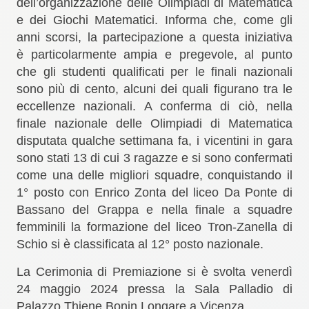
dell’organizzazione delle Olimpiadi di Matematica
e dei Giochi Matematici.
Informa che
,
come gli
anni scorsi, la partecipazione a questa iniziativa
è particolarmente ampia e pregevole
,
al punto
che
gli
studenti qualificati per le finali nazionali
sono più di cento, alcuni dei quali figurano tra le
eccellenze nazionali. A conferma di ciò, nella
finale nazionale delle Olimpiadi di Matematica
disputata qualche settimana fa, i vicentini in gara
sono stati 13 di cui 3 ragazze e si sono confermati
come una delle migliori squadre, conquistando il
1° posto con Enrico Zonta del
l
iceo Da Ponte di
Bassano del Grappa e nella finale a squadre
femminili la formazione del
l
iceo Tron-Zanella di
Schio si è classificata al 12° posto nazionale
.
La Cerimonia di Premiazione si è svolta venerdì
24 maggio 2024 pressa la Sala Palladio di
Palazzo Thiene Bonin Longare a Vicenza.