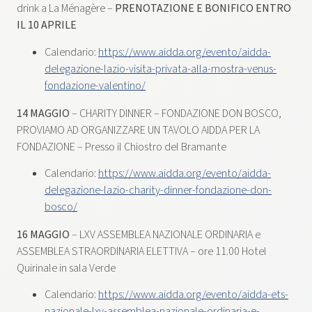
drink a La Ménagère –
PRENOTAZIONE E BONIFICO ENTRO
IL 10 APRILE
Calendario:
https://www.aidda.org/evento/aidda-
delegazione-lazio-visita-privata-alla-mostra-venus-
fondazione-valentino/
14 MAGGIO
– CHARITY DINNER – FONDAZIONE DON BOSCO,
PROVIAMO AD ORGANIZZARE UN TAVOLO AIDDA PER LA
FONDAZIONE – Presso il Chiostro del Bramante
Calendario:
https://www.aidda.org/evento/aidda-
delegazione-lazio-charity-dinner-fondazione-don-
bosco/
16 MAGGIO
– LXV ASSEMBLEA NAZIONALE ORDINARIA e
ASSEMBLEA STRAORDINARIA ELETTIVA – ore 11.00 Hotel
Quirinale in sala Verde
Calendario:
https://www.aidda.org/evento/aidda-ets-
nazionale-lxv-assemblea-nazionale-ordinaria-e-