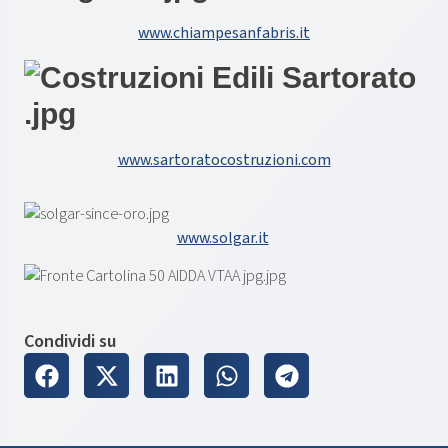
www.chiampesanfabris.it
www.sartoratocostruzioni.com
www.solgar.it
Condividi su