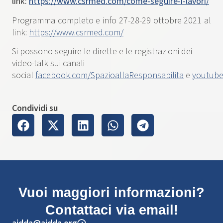
link:
https://www.csrmed.com/come-seguire-i-lavori/
Programma completo e info 27-28-29 ottobre 2021 al
link:
https://www.csrmed.com/
Si possono seguire le dirette e le registrazioni dei
video-talk sui canali
social
facebook.com/SpazioallaResponsabilita
e
youtube
Condividi su
Vuoi maggiori informazioni?
Contattaci via email!