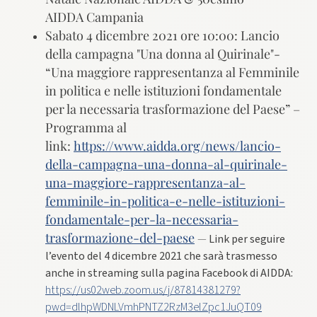
AIDDA Campania
​Sabato 4 dicembre 2021 ore 10:00: Lancio
della campagna "Una donna al Quirinale"-
“Una maggiore rappresentanza al Femminile
in politica e nelle istituzioni fondamentale
per la necessaria trasformazione del Paese” –
Programma al
link:
https://www.aidda.org/news/lancio-
della-campagna-una-donna-al-quirinale-
una-maggiore-rappresentanza-al-
femminile-in-politica-e-nelle-istituzioni-
fondamentale-per-la-necessaria-
trasformazione-del-paese​
—
Link per seguire
l’evento del 4 dicembre 2021 che sarà trasmesso
anche in streaming sulla pagina Facebook di AIDDA:
https://us02web.zoom.us/j/87814381279?
pwd=dlhpWDNLVmhPNTZ2RzM3elZpc1JuQT09