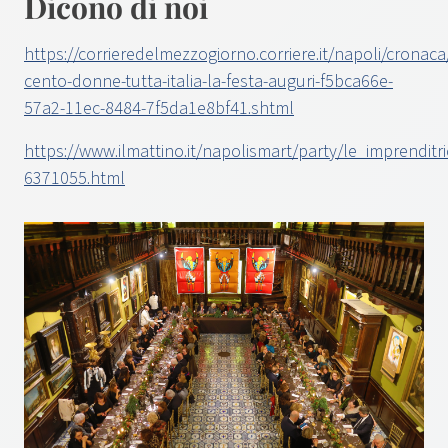
Dicono di noi
https://corrieredelmezzogiorno.corriere.it/napoli/crona
cento-donne-tutta-italia-la-festa-auguri-f5bca66e-
57a2-11ec-8484-7f5da1e8bf41.shtml
https://www.ilmattino.it/napolismart/party/le_imprenditr
6371055.html