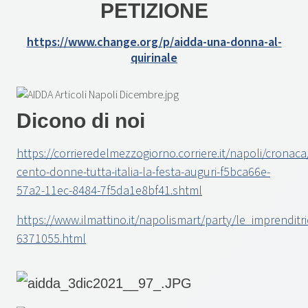
PETIZIONE
https://www.change.org/p/aidda-una-donna-al-
quirinale
Dicono di noi
https://corrieredelmezzogiorno.corriere.it/napoli/crona
cento-donne-tutta-italia-la-festa-auguri-f5bca66e-
57a2-11ec-8484-7f5da1e8bf41.shtml
https://www.ilmattino.it/napolismart/party/le_imprenditr
6371055.html