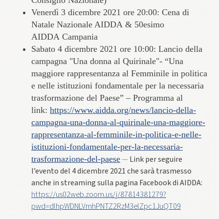
Consiglio Nazionale)
Venerdì 3 dicembre 2021 ore 20:00: ​Cena di
Natale Nazionale AIDDA ​& ​50​esimo ​
AIDDA Campania
​Sabato 4 dicembre 2021 ore 10:00: Lancio della
campagna "Una donna al Quirinale"- “Una
maggiore rappresentanza al Femminile in politica
e nelle istituzioni fondamentale per la necessaria
trasformazione del Paese” – Programma al
link:
https://www.aidda.org/news/lancio-della-
campagna-una-donna-al-quirinale-una-maggiore-
rappresentanza-al-femminile-in-politica-e-nelle-
istituzioni-fondamentale-per-la-necessaria-
trasformazione-del-paese
—
Link per seguire
l’evento del 4 dicembre 2021 che sarà trasmesso
anche in streaming sulla pagina Facebook di AIDDA:
https://us02web.zoom.us/j/87814381279?
pwd=dlhpWDNLVmhPNTZ2RzM3elZpc1JuQT09