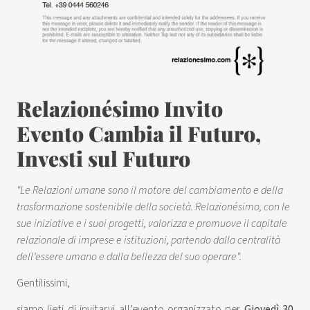
Relazionésimo Invito
Evento Cambia il Futuro,
Investi sul Futuro
"Le Relazioni umane sono il motore del cambiamento e della
trasformazione sostenibile della società. Relazionésimo, con le
sue iniziative e i suoi progetti, valorizza e promuove il capitale
relazionale di imprese e istituzioni, partendo dalla centralità
dell’essere umano e dalla bellezza del suo operare".
Gentilissimi,
siamo lieti di invitarvi all’evento organizzato per
Giovedì 30