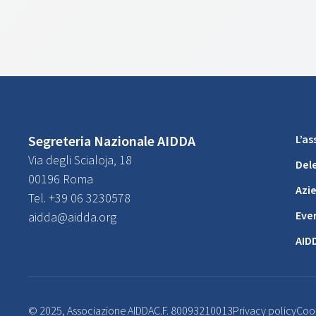
Segreteria Nazionale AIDDA
L’a
Via degli Scialoja, 18
Del
00196 Roma
Azi
Tel. +39 06 3230578
Eve
aidda@aidda.org
AID
© 2025, Associazione AIDDA
C.F. 80093210013
Privacy policy
Cook