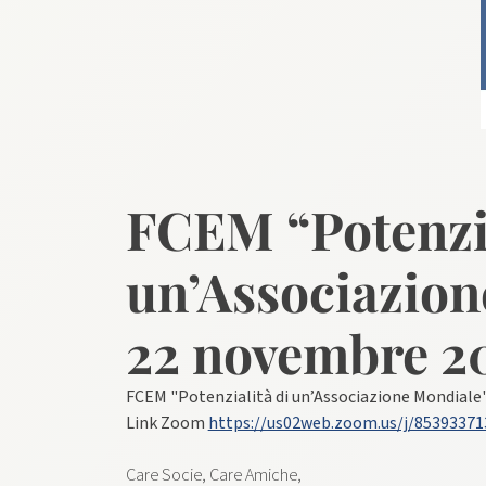
FCEM “Potenzia
un’Associazion
22 novembre 20
FCEM "Potenzialità di un’Associazione Mondiale"
​Link ​Zoom​ ​
https://us02web.zoom.us/j/85393
Care Socie, ​C​are Amiche,