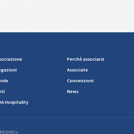
ssociazione
Perché associarsi
egazioni
Associate
ende
Convenzioni
nti
News
DA Hospitality
ie policy