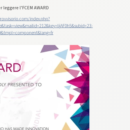
er leggere l’FCEM AWARD
provvisorio.com/index.php?
e&task=view&mailid=212&key=lijAF0h5&subid=23-
9&tmpl=component&lang=fr