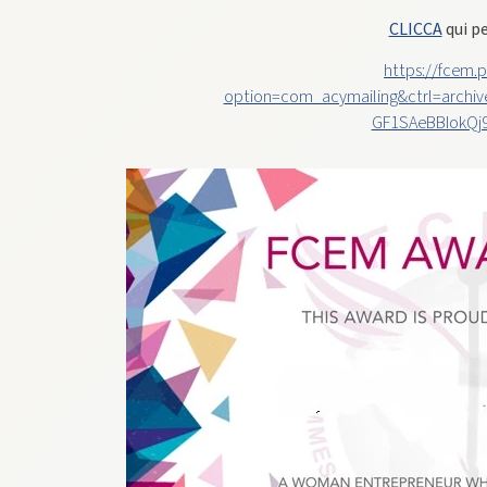
CLICCA
qui p
https://fcem.
option=com_acymailing&ctrl=archiv
GF1SAeBBIokQj