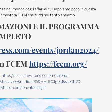
nza nel mondo degli affari di cui sappiamo poco in questa
atmosfera FCEM che tutti noi tanto amiamo.
RMAZIONI E IL PROGRAMMA
MPLETO
ress.com/events/jordan2024/
con FCEM
https://fcem.org/
ee
https://fcem.provvisorio.com/index.php?
e&task=view&mailid=195&key=6DXfgtXd&subid=23-
9&tmpl=component&lang=fr