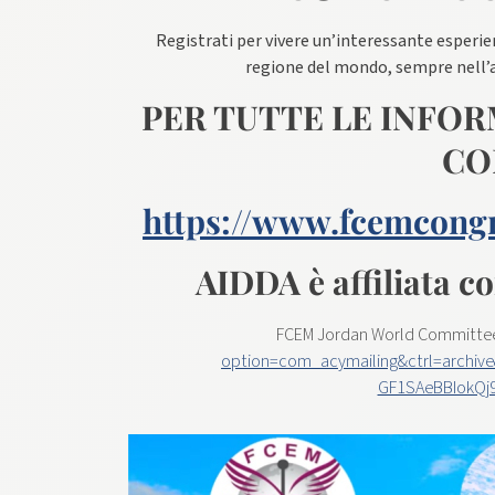
Registrati per vivere un’interessante esperie
regione del mondo, sempre nell’
PER TUTTE LE INFO
CO
https://www.fcemcong
AIDDA è affiliata 
FCEM Jordan World Committ
option=com_acymailing&ctrl=archiv
GF1SAeBBIokQj