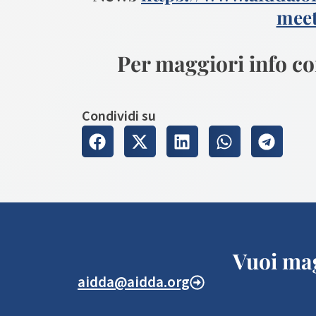
meet
Per maggiori info c
Condividi su
Vuoi mag
aidda@aidda.org