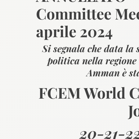
Committee Mee
aprile 2024
Si segnala che data la s
politica nella region
Amman è s
FCEM World C
J
20-21-22