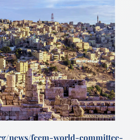
org/news/fcem-world-committee-