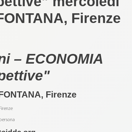
ettive” mercoledì
 FONTANA, Firenze
vini – ECONOMIA
pettive"
 FONTANA, Firenze
Firenze
 persona