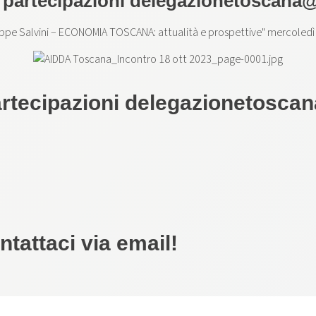
e partecipazioni
delegazionetoscana@
ppe Salvini – ECONOMIA TOSCANA: attualità e prospettive" mercoledì
artecipazioni
delegazionetosca
tattaci via email!