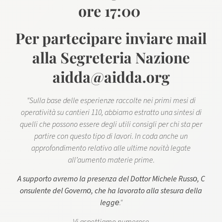
ore 17:00
​Per partecipare inviare mail
alla Segreteria Nazione
aidda@aidda.org​
​"​Sulla base delle esperienze raccolte nei primi mesi di
operatività su cantieri 110, abbiamo estratto una sintesi di
quelli che possono essere degli utili consigli per chi sta per
partire con questo tipo di lavori. In coda anche un
approfondimento relativo alle ultime novità legate
all’aumento materie prime.
A supporto avremo la presenza del
​D​
ottor Michele Russo
​,​
​C​
onsulente del Governo
​,​
che ha lavorato alla stesura della
legge
.​​​"​
Vi aspettiamo numerose