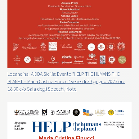
Locandina_AIDDA Sicilia: Evento "HELP THE HUMANS THE
PLANET – Maria Cristina Finucci" venerdì 30 giugno 2023 ore
18:30 c/o Sala degli Specchi, Noto