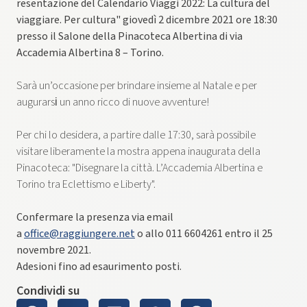
resentazione del ​C​alendario ​V​iaggi 2022​: ​La cultura del
viaggiare. Per cultura" giovedì 2 dicembre 2021 ore 18:30​
presso il Salone della Pinacoteca Albertina di via
Accademia Albertina 8 – Torino.
Sarà ​un’occasione per brindare insieme al Natale e per
augurar​si​ un anno ricco di nuove avventure!
Per chi lo desidera, a partire dalle 17:30, sar​à possibile
visitare liberamente la mostra appena inaugurata della
Pinacoteca: "Disegnare la città. L’Accademia Albertina e
Torino tra Eclettismo e Liberty".
​C​onfermar​e ​la presenza via email
a
office@raggiungere.net
o allo 011 6604261 entro il 25
novembre​ 2021​.
Adesioni fino ad esaurimento posti.
Condividi su