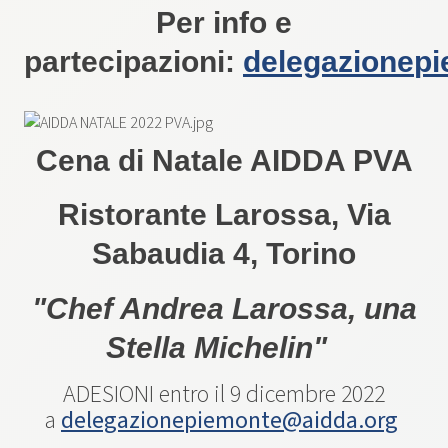
Per info e
partecipazioni:
delegazione
pi
Cena di Natale AIDDA PVA
Ristorante Larossa, Via
Sabaudia 4, Torino
"Chef Andrea Larossa, una
Stella Michelin"
ADESIONI entro il 9 dicembre 2022
a
delegazione
piemonte@aidda.org