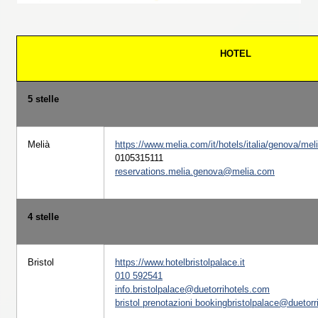
HOTEL
5 stelle
Melià
https://www.melia.com/it/hotels/italia/genova/me
0105315111
reservations.melia.genova@melia.com
4 stelle
Bristol
https://www.hotelbristolpalace.it
010 592541
info.bristolpalace@duetorrihotels.com
bristol prenotazioni bookingbristolpalace@duetor