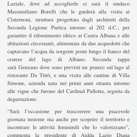
Laziale
, dove ad accoglierle ci sarà
il sindaco
Massimiliano Borelli
che le guiderà alla
visita ai
Cisternoni,
struttura progettata dagli architetti della
Seconda Legione Partica intorno al 202 d.C., per
garantire il rifornimento idrico ai Castra Albana e alle
abitazioni circostanti, alimentata da due acquedotti che
captavano l’acqua da sorgenti poste lungo il fianco del
cratere del lago di Albano. Seconda tappa
sarà
Genzano
dove sono previsti un
pranzo sul lago al
ristorante Da Titt
ò
, e una visita all
e cantine di Villa
Simone
, azienda nata nei primi anni ottanta intorno
alle vigne che furono del Cardinal Pallotta, seguita da
degustazione.
“Sarà l’occasione per trascorrere una piacevole
giornata insieme ma anche per scoprire il territorio e
incontrare le attività femminili che lo valorizzano”,
commenta la
presidente di Aidda Lazio Diana