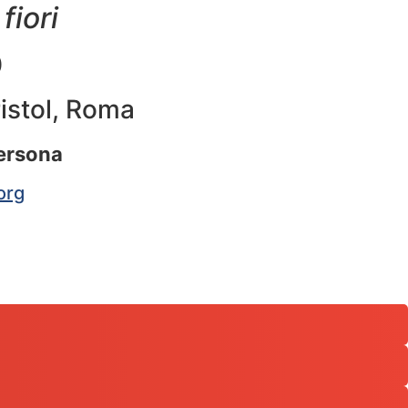
fiori
0
ristol, Roma
persona
org