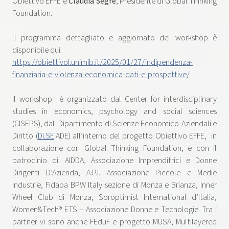
Obiettivo EFFE e
Claudia Segre
, Presidente di Global Thinking
Foundation.
ll programma dettagliato e aggiornato del workshop è
disponibile qui:
https://obiettivof.unimib.it/2025/01/27/indipendenza-
finanziaria-e-violenza-economica-dati-e-prospettive/
Il workshop è organizzato dal Center for interdisciplinary
studies in economics, psychology and social sciences
(CISEPS), dal Dipartimento di Scienze Economico-Aziendali e
Diritto (
Di.SE
.ADE) all’interno del progetto Obiettivo EFFE, in
collaborazione con Global Thinking Foundation, e con il
patrocinio di: AIDDA, Associazione Imprenditrici e Donne
Dirigenti D’Azienda, A.P.I. Associazione Piccole e Medie
Industrie, Fidapa BPW Italy sezione di Monza e Brianza, Inner
Wheel Club di Monza, Soroptimist International d’Italia,
Women&Tech® ETS – Associazione Donne e Tecnologie. Tra i
partner vi sono anche FEduF e progetto MUSA, Multilayered