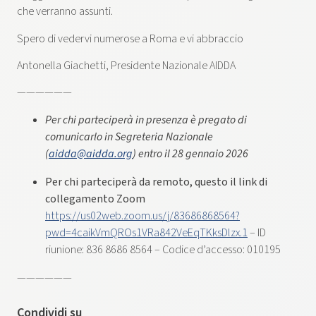
che verranno assunti.
Spero di vedervi numerose a Roma e vi abbraccio
Antonella Giachetti, Presidente Nazionale AIDDA
——————
Per chi parteciperà in presenza è pregato di
comunicarlo in Segreteria Nazionale
(
aidda@aidda.org
) entro il 28 gennaio 2026
Per chi parteciperà da remoto, questo il link di
collegamento Zoom
https://us02web.zoom.us/j/83686868564?
pwd=4caikVmQROs1VRa842VeEqTKksDlzx.1
– ID
riunione: 836 8686 8564 – Codice d’accesso: 010195
——————
Condividi su