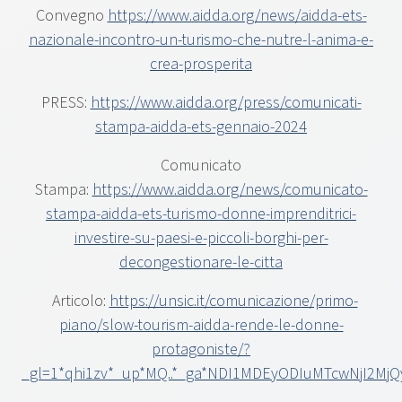
Convegno
https://www.aidda.org/news/aidda-ets-
nazionale-incontro-un-turismo-che-nutre-l-anima-e-
crea-prosperita
PRESS:
https://www.aidda.org/press/comunicati-
stampa-aidda-ets-gennaio-2024
Comunicato
Stampa:
https://www.aidda.org/news/comunicato-
stampa-aidda-ets-turismo-donne-imprenditrici-
investire-su-paesi-e-piccoli-borghi-per-
decongestionare-le-citta
Articolo:
https://unsic.it/comunicazione/primo-
piano/slow-tourism-aidda-rende-le-donne-
protagoniste/?
_gl=1*qhi1zv*_up*MQ..*_ga*NDI1MDEyODIuMTcwNjI2Mj