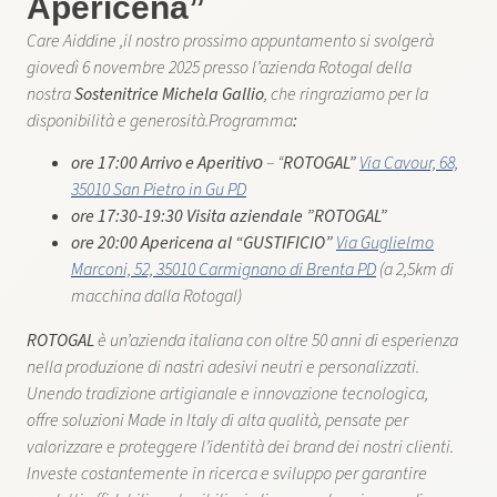
Apericena”
Care Aiddine ,il nostro prossimo appuntamento si svolgerà ​
giovedì 6 novembre 2025 presso l’azienda Rotogal della
nostra
Sostenitrice Michela Gallio
, che ringraziamo per la
disponibilità e generosità.​Programma
:
ore 17:00 Arrivo e Aperitivo
​
– “
ROTOGAL​”
Via Cavour, 68,
35010 San Pietro in Gu PD
ore 17:30-19:30 ​Visita aziendale ​”ROTOGAL​”
o
re 20:00 ​Apericena al “GUSTIFICIO”​
Via Guglielmo
Marconi, 52, 35010 Carmignano di Brenta PD
​ (a 2,5km di
macchina dalla Rotogal)
ROTOGAL
è un’azienda italiana con oltre 50 anni di esperienza
nella produzione di nastri adesivi neutri e personalizzati.
Unendo tradizione artigianale e innovazione tecnologica,​
offre soluzioni Made in Italy di alta qualità, pensate per
valorizzare e proteggere l’identità dei brand dei nostri clienti.​
Investe costantemente in ricerca e sviluppo per garantire