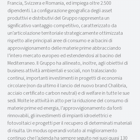
Francia, Svizzera e Romania, ed impiega oltre 2.500
dipendenti. La configurazione geografica degli asset
produttivi e distributivi del Gruppo rappresenta un
significativo vantaggio competitivo, caratterizzato da
un’articolazione territoriale strategicamente ottimizzata
rispetto alle principali aree di consumo e ai bacini di
approvvigionamento delle materie prime abbracciando
l’intero mercato europeo ed estendendosi al bacino del
Mediterraneo. Il Gruppo ha allineato, inoltre, agli obiettivi di
business attività ambientali e sociali, non tralasciando
continui, importanti investimenti in progetti di economia
circolare (non da ultimo il lancio del nuovo brand Chalibria,
acciaio certificato carbon neutral) e di welfare in tutte le sue
sedi. Molte le attività in atto per la riduzione del consumo di
materie prime ed energia, l’approvvigionamento da fonti
rinnovabili, gli investimenti di impianti idroelettrici e
fotovoltaici e progetti per il recupero di determinati materiali
di risulta. Un modus operandi votato al miglioramento
continuo che l’azienda ha sempre seguito nei suoi quasi 130