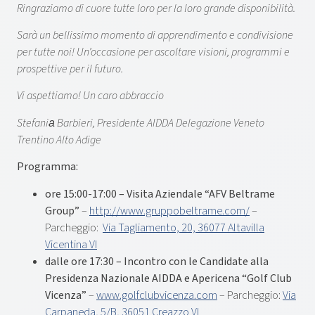
Ringraziamo di cuore tutte loro per la loro grande disponibilità.
Sarà un bellissimo momento di apprendimento e condivisione
per tutte noi! Un’occasione per ascoltare visioni, programmi e
prospettive per il futuro.
Vi aspettiamo! Un caro abbraccio
Stefania​ Barbieri, Presidente AIDDA Delegazione Veneto
Trentino Alto Adige
Programma:
ore 15:00-17:00 – Visita Aziendale “AFV Beltrame
Group”
–
http://www.gruppobeltrame.com/
–
Parcheggio:
Via Tagliamento, 20, 36077 Altavilla
Vicentina VI
dalle ore 17:30 – Incontro con le Candidate alla
Presidenza Nazionale AIDDA e Apericena “Golf Club
Vicenza”
–
www.golfclubvicenza.com
– Parcheggio:
Via
Carpaneda, 5/B, 36051 Creazzo VI