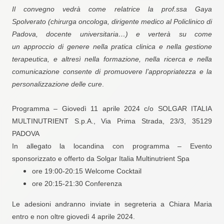
Il convegno vedrà come
relatrice la prof.ssa Gaya
Spolverato
(
chirurga oncologa, dirigente medico al Policlinico di
Padova, docente universitaria…)
e verterà su
come
un
approccio di genere nella pratica clinica e nella gestione
terapeutica,
e altresì
nella formazione, nella ricerca e nella
comunicazione consente di promuovere l’appropriatezza e la
personalizzazione delle cure
.
Programma – Giovedì 11 aprile 2024 c/o SOLGAR ITALIA
MULTINUTRIENT S.p.A., Via Prima Strada, 23/3, 35129
PADOVA
In allegato la locandina con programma
– Evento
s
ponsorizzato e offerto da Solgar Italia Multinutrient Spa
ore 19:00-20:15 Welcome Cocktail
ore 20:15-21:30 Conferenza
Le adesioni andranno inviate in segreteria a Chiara Maria
entro e non oltre giovedì 4 aprile 2024.