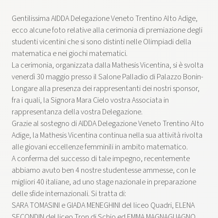
Gentilissima AIDDA Delegazione Veneto Trentino Alto Adige,
ecco alcune foto relative alla cerimonia di premiazione degli
studenti vicentini che si sono distinti nelle Olimpiadi della
matematica e nei giochi matematici.
La cerimonia, organizzata dalla Mathesis Vicentina, si è svolta
venerdì 30 maggio presso il Salone Palladio di Palazzo Bonin-
Longare alla presenza dei rappresentanti dei nostri sponsor,
fra i quali, la Signora Mara Cielo vostra Associata in
rappresentanza della vostra Delegazione.
Grazie al sostegno di AIDDA Delegazione Veneto Trentino Alto
Adige, la Mathesis Vicentina continua nella sua attività rivolta
alle giovani eccellenze femminili in ambito matematico.
A conferma del successo di tale impegno, recentemente
abbiamo avuto ben 4 nostre studentesse ammesse, con le
migliori 40 italiane, ad uno stage nazionale in preparazione
delle sfide internazionali. Si tratta di:
SARA TOMASINI e GIADA MENEGHINI del liceo Quadri, ELENA
SECONDIN del liceo Tron di Schio ed EMMA MAGNAGUAGNO