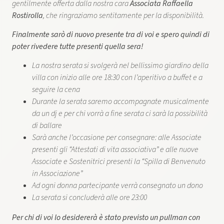
gentilmente offerta dalla nostra cara
Associata Raffaella
Rostirolla
, che ringraziamo sentitamente per la disponibilità.
Finalmente sarò di nuovo presente tra di voi e spero quindi di
poter rivedere ​tutte presenti quella sera!
La nostra serata si svolgerà nel bellissimo giardino della
villa con inizio alle
ore 18:30 con l’aperitivo a buffet e a
seguire la
cena
Durante la serata saremo accompagnate musicalmente
da un dj e per chi vorrà a fine serata ci sarà la possibilità
di ballare
Sarà anche l’occasione per consegnare: alle Associate
presenti gli “Attestati di vita associativa” e alle nuove
Associate e Sostenitrici presenti la “Spilla di Benvenuto
in Associazione”
Ad ogni donna partecipante verrà consegnato un dono
La serata si concluderà alle ore 23:00
Per chi di voi lo desidererà è stato previsto un pullman con