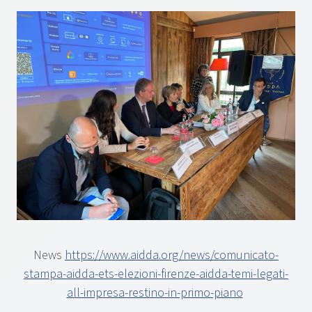
News
https://www.aidda.org/news/comunicato-
stampa-aidda-ets-elezioni-firenze-aidda-temi-legati-
all-impresa-restino-in-primo-piano