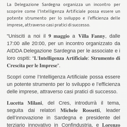
La Delegazione Sardegna organizza un incontro per
scoprire come l’Intelligenza Artificiale possa essere un
potente strumento per lo sviluppo e l’efficienza delle
imprese, attraverso casi pratici di successo.
"Unisciti a noi il
𝟗
𝐦𝐚𝐠𝐠𝐢𝐨
a
𝐕𝐢𝐥𝐥𝐚
𝐅𝐚𝐧𝐧𝐲
, dalle
17:00 alle 20:00, per un incontro organizzato da
AIDDA Delegazione Sardegna per le associate e i
loro ospiti: “
𝐋
‘
𝐈𝐧𝐭𝐞𝐥𝐥𝐢𝐠𝐞𝐧𝐳𝐚
𝐀𝐫𝐭𝐢𝐟𝐢𝐜𝐢𝐚𝐥𝐞
:
𝐒𝐭𝐫𝐮𝐦𝐞𝐧𝐭𝐨
𝐝𝐢
𝐂𝐫𝐞𝐬𝐜𝐢𝐭𝐚
𝐩𝐞𝐫
𝐥𝐞
𝐈𝐦𝐩𝐫𝐞𝐬𝐞
”.
Scopri come l’Intelligenza Artificiale possa essere
un potente strumento per lo sviluppo e l’efficienza
delle imprese, attraverso casi pratici di successo.
𝐋𝐮𝐜𝐞𝐭𝐭𝐚
𝐌𝐢𝐥𝐚𝐧𝐢
, del Cres, introdurrà il tema,
seguita dai relatori
𝐌𝐢𝐜𝐡𝐞𝐥𝐞
𝐑𝐨𝐬𝐬𝐞𝐭𝐭𝐢
, leader
dell’innovazione in Sardegna e presidente del
terziario innovativo in Confindustria, e
𝐋𝐨𝐫𝐞𝐧𝐳𝐨