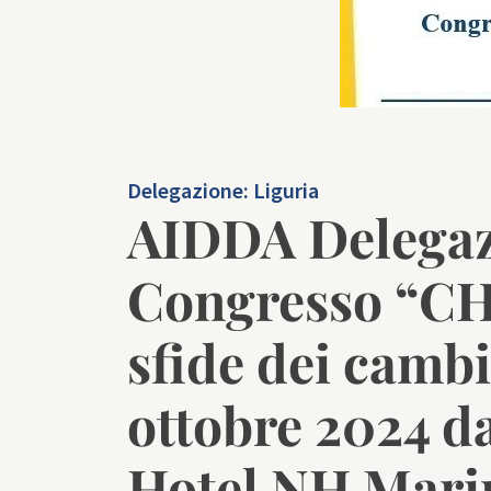
Delegazione:
Liguria
AIDDA Delegaz
Congresso “C
sfide dei camb
ottobre 2024 da
Hotel NH Mari