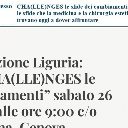
ione Liguria:
HA(LLE)NGES le
iamenti” sabato 26
lle ore 9:00 c/o
na, Genova