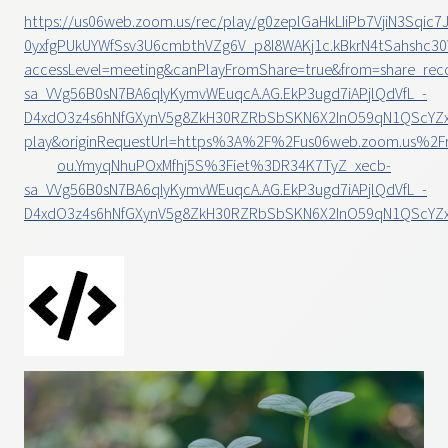
https://us06web.zoom.us/rec/play/g0zeplGaHkLIiPb7VjiN3Sqic7
0yxfgPUkUYWfSsv3U6cmbthVZg6V_p8I8WAKj1c.kBkrN4tSahshc3
accessLevel=meeting&canPlayFromShare=true&from=share_rec
sa_VVg56B0sN7BA6qIyKymvWEuqcA.AG.EkP3ugd7iAPjlQdVfL_-
D4xdO3z4s6hNfGXynV5g8ZkH30RZRbSbSKN6X2InO59qN1QScYZxj
play&originRequestUrl=https%3A%2F%2Fus06web.zoom.us%2F
ou.YmyqNhuPOxMfhj5S%3Fiet%3DR34K7TyZ_xecb-
sa_VVg56B0sN7BA6qIyKymvWEuqcA.AG.EkP3ugd7iAPjlQdVfL_-
D4xdO3z4s6hNfGXynV5g8ZkH30RZRbSbSKN6X2InO59qN1QScYZxj