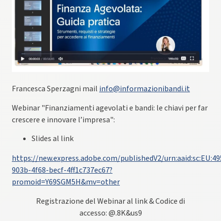
Francesca Sperzagni mail
info@informazionibandi.it
Webinar "Finanziamenti agevolati e bandi: le chiavi per far
crescere e innovare l’impresa":
Slides al link
https://new.express.adobe.com/publishedV2/urn:aaid:sc:EU:4
903b-4f68-becf-4ff1c737ec67?
promoid=Y69SGM5H&mv=other
Registrazione del Webinar al link & Codice di
accesso: @.8K&us9