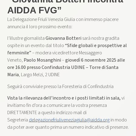
AIDDA FVG”
La Delegazione Friuli Venezia Giulia con immenso piacere
annuncia il loro prossimo evento:
l’illustre giornalista
Giovanna Botteri
sarà nostra gradita
ospite in un evento dal titolo
“Sfide globali e prospettive al
femminile”
– modera vicedirettore Messaggero
Veneto,
Paolo Mosanghini
–
giovedì 6 novembre 2025 alle
ore 16.00
presso Confindustria UDINE – Torre di Santa
Maria
, Largo Melzi, 2 UDINE
Seguirà conviviale presso la Foresteria di Confindustria
Vista la rilevanza dell’incontro e i posti limitati in sala,
vi
invitiamo fin d’ora a comunicare la vostra presenza
DIRETTAMENTE a questo indirizzo mail di
Segreteria
delegazionefriuliveneziagiulia@aidda.org
in modo
da poter aver quanto prima un numero indicativo di presenze.