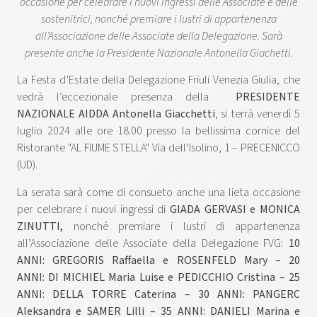
occasione per celebrare i nuovi ingressi delle Associate e delle
sostenitrici, nonché premiare i lustri di appartenenza
all’Associazione delle Associate della Delegazione. Sarà
presente anche la Presidente Nazionale Antonella Giachetti.
La Festa d’Estate della Delegazione Friuli Venezia Giulia, che
vedrà l’eccezionale presenza della
PRESIDENTE
NAZIONALE AIDDA Antonella Giacchetti
, si terrà venerdì 5
luglio 2024 alle ore 18.00 presso la bellissima cornice del
Ristorante "AL FIUME STELLA" Via dell’Isolino, 1 – PRECENICCO
(UD).
La serata sarà come di consueto anche una lieta occasione
per celebrare i nuovi ingressi di
GIADA GERVASI e MONICA
ZINUTTI,
nonché premiare i lustri di appartenenza
all’Associazione delle Associate della Delegazione FVG:
10
ANNI: GREGORIS Raffaella e ROSENFELD Mary – 20
ANNI: DI MICHIEL Maria Luise e PEDICCHIO Cristina – 25
ANNI: DELLA TORRE Caterina – 30 ANNI: PANGERC
Aleksandra e SAMER Lilli – 35 ANNI: DANIELI Marina e