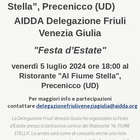
Stella”, Precenicco (UD)
AIDDA Delegazione Friuli
Venezia Giulia
"Festa d’Estate"
venerdì 5 luglio 2024 ore 18:00 al
Ristorante "Al Fiume Stella",
Precenicco (UD)
Per maggiori info e partecipazioni
contattare
delegazionefriuliveneziagiulia@aidda.org
La Delegazione Friuli Venezia Giulia ha organizzato la Festa
d’Estate presso la bellissima cornice del Ristorante "AL FIUME
STELLA". La serata sarà come di consueto anche una lieta