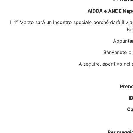
AIDDA e ANDE Napoli
Il 1° Marzo sarà un incontro speciale perché darà il via 
Be
Appuntam
Benvenuto e V
A seguire, aperitivo ne
Preno
I
Ca
Per maggio