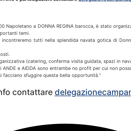
 ‘600 Napoletano a DONNA REGINA barocca, è stato organizzat
portanti temi.
 ci incontreremo tutti nella splendida navata gotica di D
osti.
ganizzativa (catering, conferma visita guidata, spazi in nav
ni ANDE e AIDDA sono entrambe no profit per cui non posso
i facciano sfuggire questa bella opportunità."
nfo contattare
delegazionecampan