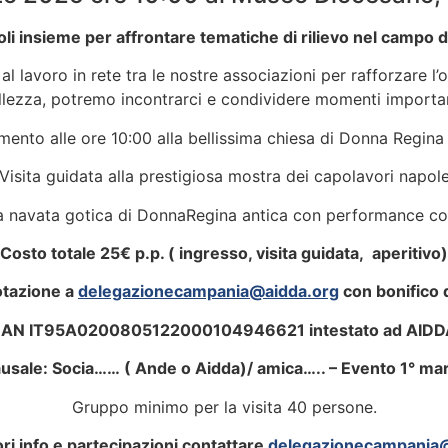
 insieme per affrontare tematiche di rilievo nel campo d
al lavoro in rete tra le nostre associazioni per rafforzare l’
llezza, potremo incontrarci e condividere momenti importan
ento alle ore 10:00 alla bellissima chiesa di Donna Regina
isita guidata alla prestigiosa mostra dei capolavori napole
lla navata gotica di DonnaRegina antica con performance co
Costo totale 25€ p.p. ( ingresso, visita guidata, aperitivo)
tazione a
delegazionecampania@aidda.org
con bonifico 
BAN IT95A0200805122000104946621 intestato ad AIDD
usale: Socia…… ( Ande o Aidda)/ amica….. – Evento 1° ma
Gruppo minimo per la visita 40 persone.
ri info e partecipazioni contattare
delegazionecampania@