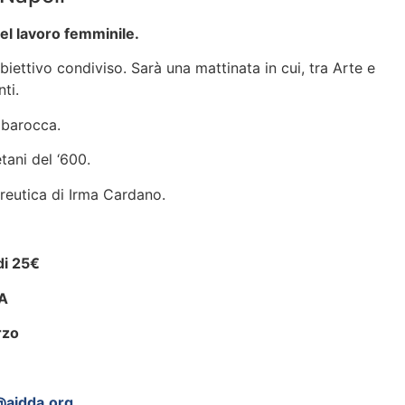
el lavoro femminile.
obiettivo condiviso. Sarà una mattinata in cui, tra Arte e
ti.
 barocca.
tani del ‘600.
reutica di Irma Cardano.
di 25€
A
rzo
aidda.org