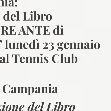
ia:
 del Libro
RE ANTE di
” lunedì 23 gennaio
 al Tennis Club
 Campania
ione del Libro