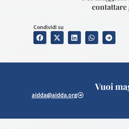
contattare
Condividi su
Vuoi mag
aidda@aidda.org