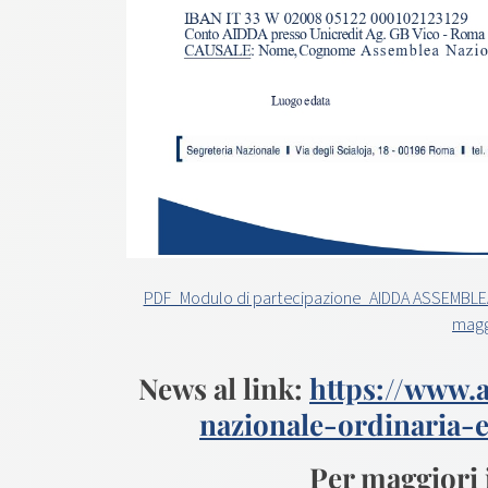
PDF_Modulo di partecipazione_AIDDA ASSEMBLE
magg
News al link:
https://www.
nazionale-ordinaria-e
Per maggiori 