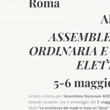
Roma
A
ASSEMBLE
ORDINARIA E
ELETT
5-6 maggi
Si terrà a Roma per l’
Assemblea Nazionale AID
tenendo presente che il pomeriggio del
5 magg
titolo
“Le eccellenze del made in Italy: un “dono