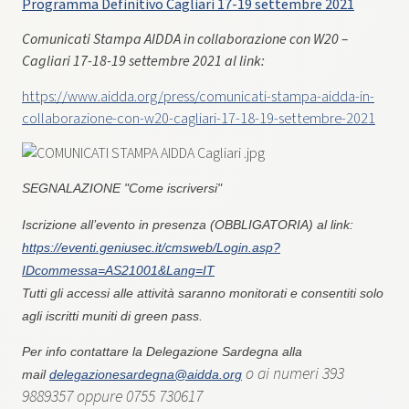
Programma Definitivo Cagliari 17-19 settembre 2021
Comunicati Stampa AIDDA in collaborazione con W20 –
Cagliari 17-18-19 settembre 2021 al link:
https://www.aidda.org/press/comunicati-stampa-aidda-in-
collaborazione-con-w20-cagliari-17-18-19-settembre-2021
SEGNALAZIONE "Come iscriversi"
Iscrizione all’evento in presenza (OBBLIGATORIA) al link:
https://eventi.geniusec.it/cmsweb/Login.asp?
IDcommessa=AS21001&Lang=IT
Tutti gli accessi alle attività saranno monitorati e consentiti solo
agli iscritti muniti di green pass.
Per info contattare la Delegazione Sardegna alla
o ai numeri 393
mail
delegazionesardegna@aidda.org
9889357 oppure 0755 730617