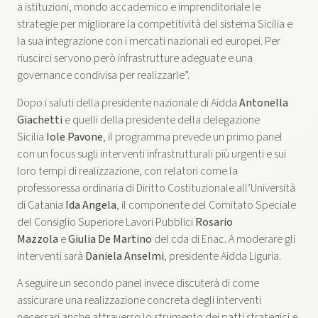
a istituzioni, mondo accademico e imprenditoriale le
strategie per migliorare la competitività del sistema Sicilia e
la sua integrazione con i mercati nazionali ed europei. Per
riuscirci servono però infrastrutture adeguate e una
governance condivisa per realizzarle”.
Dopo i saluti della presidente nazionale di Aidda
Antonella
Giachetti
e quelli della presidente della delegazione
Sicilia
Iole Pavone
, il programma prevede un primo panel
con un focus sugli interventi infrastrutturali più urgenti e sui
loro tempi di realizzazione, con relatori come la
professoressa ordinaria di Diritto Costituzionale all’Università
di Catania
Ida Angela
, il componente del Comitato Speciale
del Consiglio Superiore Lavori Pubblici
Rosario
Mazzola
e
Giulia De Martino
del cda di Enac. A moderare gli
interventi sarà
Daniela Anselmi
, presidente Aidda Liguria.
A seguire un secondo panel invece discuterà di come
assicurare una realizzazione concreta degli interventi
necessari anche attraverso lo strumento dei patti strategici e