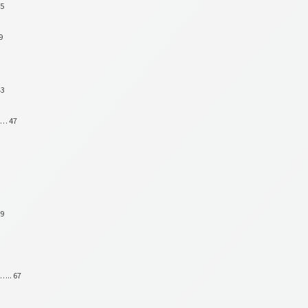
35
9
43
…… 47
59
….. 67