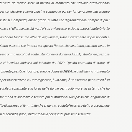
e interviste ad alcune socie in merito al momento che stavano attraversando
’ per condividere e non isolarsi, e comunque poi per far conoscere alla stampa
viste si è ampliata, anche grazie al fatto che digitalizzandosi sempre di più i
evano e si allargavano dal nord al sud e viceversa; e ciò ha appassionato Orietta
e sarebbero tantissime altre da aggiungere, tutte sicuramente appassionanti e
biamo pensato che intanto per questo Natale, che speriamo potremo vivere in
questa prima raccolta di tante istantanee di donne di AIDDA; istantanee preziose
 ci è caduto addosso dal febbraio del 2020. Questa carrellata di storie, di
l momento possibile riportare, sono le donne di AIDDA, le quali hanno mantenuto
e per la società con cui interagiscono, è un dono, è un esempio per tutti ed è la
abile il contributo e la forza delle donne per trasformare un sistema che ha
pre meno di speranza e sempre più di minaccia! Non posso che ringraziare di
 vita di impresa al femminile che ci hanno regalato! In attesa della prosecuzione
i di serenità, pace, forza e tenacia per queste prossime festività!