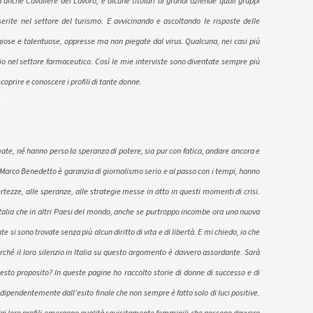
anche Cavaliere del Lavoro, e alcune titolari di grandi aziende quali gruppi
serite nel settore del turismo. E avvicinando e ascoltando le risposte delle
iose e talentuose, oppresse ma non piegate dal virus. Qualcuna, nei casi più
pio nel settore farmaceutico. Così le mie interviste sono diventate sempre più
coprire e conoscere i profili di tante donne.
mate, né hanno perso la speranza di potere, sia pur con fatica, andare ancora e
ore Marco Benedetto è garanzia di giornalismo serio e al passo con i tempi, hanno
ezze, alle speranze, alle strategie messe in atto in questi momenti di crisi.
talia che in altri Paesi del mondo, anche se purtroppo incombe ora una nuova
i sono trovate senza più alcun diritto di vita e di libertà. E mi chiedo, io che
erché il loro silenzio in Italia su questo argomento è davvero assordante. Sarà
sto proposito? In queste pagine ho raccolto storie di donne di successo e di
ndipendentemente dall’esito finale che non sempre è fatto solo di luci positive.