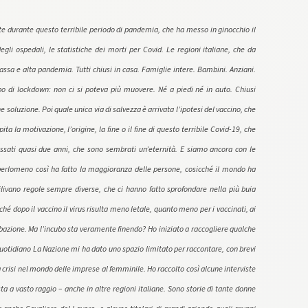
te durante questo terribile periodo di pandemia, che ha messo in ginocchio il
li ospedali, le statistiche dei morti per Covid. Le regioni italiane, che da
assa e alta pandemia. Tutti chiusi in casa. Famiglie intere. Bambini. Anziani.
po di lockdown: non ci si poteva più muovere. Né a piedi né in auto. Chiusi
e soluzione. Poi quale unica via di salvezza è arrivata l’ipotesi del vaccino, che
a la motivazione, l’origine, la fine o il fine di questo terribile Covid-19, che
ssati quasi due anni, che sono sembrati un’eternità. E siamo ancora con le
perlomeno così ha fatto la maggioranza delle persone, cosicché il mondo ha
livano regole sempre diverse, che ci hanno fatto sprofondare nella più buia
hé dopo il vaccino il virus risulta meno letale, quanto meno per i vaccinati, ai
intubazione. Ma l’incubo sta veramente finendo? Ho iniziato a raccogliere qualche
 quotidiano La Nazione mi ha dato uno spazio limitato per raccontare, con brevi
 crisi nel mondo delle imprese al femminile. Ho raccolto così alcune interviste
sta a vasto raggio – anche in altre regioni italiane. Sono storie di tante donne