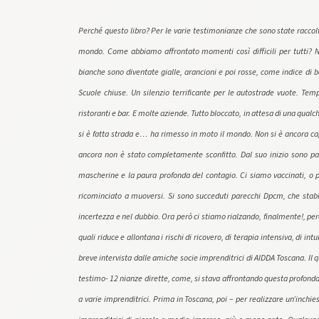
Perché questo libro? Per le varie testimonianze che sono state raccol
mondo. Come abbiamo affrontato momenti così difficili per tutti? Neg
bianche sono diventate gialle, arancioni e poi rosse, come indice di b
Scuole chiuse. Un silenzio terrificante per le autostrade vuote. Tem
ristoranti e bar. E molte aziende. Tutto bloccato, in attesa di una qualch
si è fatta strada e… ha rimesso in moto il mondo. Non si è ancora capit
ancora non è stato completamente sconfitto. Dal suo inizio sono pa
mascherine e la paura profonda del contagio. Ci siamo vaccinati, o 
ricominciato a muoversi. Si sono succeduti parecchi Dpcm, che stabi
incertezza e nel dubbio. Ora però ci stiamo rialzando, finalmente!, perc
quali riduce e allontana i rischi di ricovero, di terapia intensiva, di 
breve intervista dalle amiche socie imprenditrici di AIDDA Toscana. Il
testimo- 12 nianze dirette, come, si stava affrontando questa profonda
a varie imprenditrici. Prima in Toscana, poi – per realizzare un’inchie