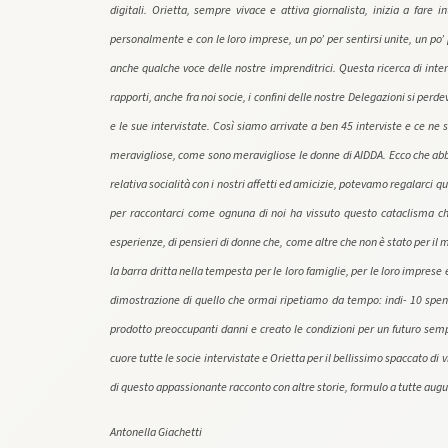
digitali. Orietta, sempre vivace e attiva giornalista, inizia a far
personalmente e con le loro imprese, un po’ per sentirsi unite, un po
anche qualche voce delle nostre imprenditrici. Questa ricerca di inter
rapporti, anche fra noi socie, i confini delle nostre Delegazioni si perd
e le sue intervistate. Così siamo arrivate a ben 45 interviste e ce n
meravigliose, come sono meravigliose le donne di AIDDA. Ecco che ab
relativa socialità con i nostri affetti ed amicizie, potevamo regalarci 
per raccontarci come ognuna di noi ha vissuto questo cataclisma che
esperienze, di pensieri di donne che, come altre che non è stato per i
la barra dritta nella tempesta per le loro famiglie, per le loro imprese 
dimostrazione di quello che ormai ripetiamo da tempo: indi- 10 spens
prodotto preoccupanti danni e creato le condizioni per un futuro sem
cuore tutte le socie intervistate e Orietta per il bellissimo spaccato di
di questo appassionante racconto con altre storie, formulo a tutte augur
Antonella Giachetti