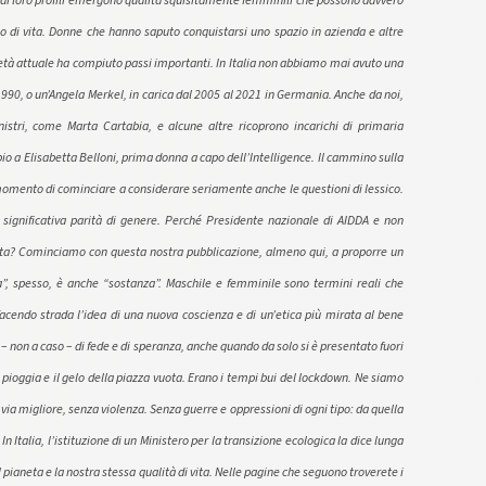
 loro profili emergono qualità squisitamente femminili che possono davvero
rio di vita. Donne che hanno saputo conquistarsi uno spazio in azienda e altre
ietà attuale ha compiuto passi importanti. In Italia non abbiamo mai avuto una
990, o un’Angela Merkel, in carica dal 2005 al 2021 in Germania. Anche da noi,
istri, come Marta Cartabia, e alcune altre ricoprono incarichi di primaria
io a Elisabetta Belloni, prima donna a capo dell’Intelligence. Il cammino sulla
l momento di cominciare a considerare seriamente anche le questioni di lessico.
significativa parità di genere. Perché Presidente nazionale di AIDDA e non
tta? Cominciamo con questa nostra pubblicazione, almeno qui, a proporre un
”, spesso, è anche “sostanza”. Maschile e femminile sono termini reali che
acendo strada l’idea di una nuova coscienza e di un’etica più mirata al bene
non a caso – di fede e di speranza, anche quando da solo si è presentato fuori
la pioggia e il gelo della piazza vuota. Erano i tempi bui del lockdown. Ne siamo
a via migliore, senza violenza. Senza guerre e oppressioni di ogni tipo: da quella
 Italia, l’istituzione di un Ministero per la transizione ecologica la dice lunga
 pianeta e la nostra stessa qualità di vita. Nelle pagine che seguono troverete i