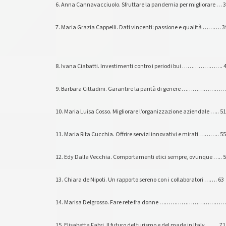
6. Anna Cannavacciuolo. Sfruttare la pandemia per migliorare … 
7. Maria Grazia Cappelli. Dati vincenti: passione e qualità ………. 3
8. Ivana Ciabatti. Investimenti contro i periodi bui …………………. 
9. Barbara Cittadini. Garantire la parità di genere …………………
10. Maria Luisa Cosso. Migliorare l’organizzazione aziendale ….. 51
11. Maria Rita Cucchia. Offrire servizi innovativi e mirati ……….. 55
12. Edy Dalla Vecchia. Comportamenti etici sempre, ovunque ….. 
13. Chiara de Nipoti. Un rapporto sereno con i collaboratori ……. 63
14. Marisa Delgrosso. Fare rete fra donne ………………………………
15. Elisabetta Fabri. Il futuro del turismo e del made in Italy ……. 71