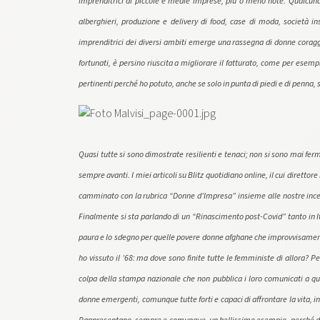
imprenditrici di piccole e medie imprese, più o meno note. Qualcuna 
alberghieri, produzione e delivery di food, case di moda, società in
imprenditrici dei diversi ambiti emerge una rassegna di donne coragg
fortunati, è persino riuscita a migliorare il fatturato, come per esem
pertinenti perché ho potuto, anche se solo in punta di piedi e di penna, s
Quasi tutte si sono dimostrate resilienti e tenaci; non si sono mai fer
sempre avanti. I miei articoli su Blitz quotidiano online, il cui dirett
camminato con la rubrica “Donne d’Impresa” insieme alle nostre incert
Finalmente si sta parlando di un “Rinascimento post-Covid” tanto in I
paura e lo sdegno per quelle povere donne afghane che improvvisamente s
ho vissuto il ’68: ma dove sono finite tutte le femministe di allora? P
colpa della stampa nazionale che non pubblica i loro comunicati a que
donne emergenti, comunque tutte forti e capaci di affrontare la vita, i