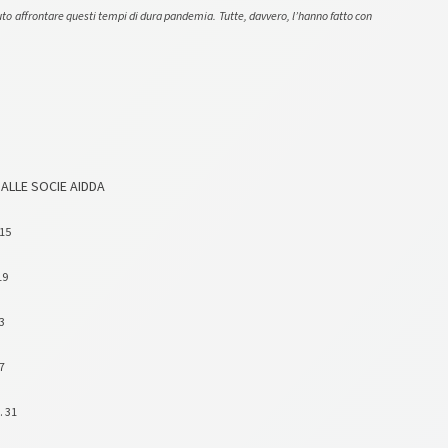
 affrontare questi tempi di dura pandemia. Tutte, davvero, l’hanno fatto con
 ALLE SOCIE AIDDA
15
19
3
7
… 31