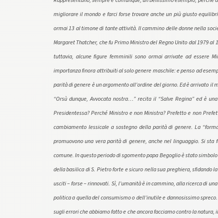
Rappresentano, sempre e comunque, un bellissimo esempio, perché dai
migliorare il mondo e farci forse trovare anche un più giusto equilib
ormai 13 al timone di tante attività. Il cammino delle donne nella soc
Margaret Thatcher, che fu Primo Ministro del Regno Unito dal 1979 al 1
tuttavia, alcune figure femminili sono ormai arrivate ad essere Min
importanza finora attribuiti al solo genere maschile: e penso ad esemp
parità di genere è un argomento all’ordine del giorno. Ed è arrivato i
“Orsù dunque, Avvocata nostra…” recita il “Salve Regina” ed è una 
Presidentessa? Perché Ministro e non Ministra? Prefetto e non Prefe
cambiamento lessicale a sostegno della parità di genere. La “forma
promuovono una vera parità di genere, anche nel linguaggio. Si sta f
comune. In questo periodo di sgomento papa Begoglio è stato simbolo – 
della basilica di S. Pietro forte e sicuro nella sua preghiera, sfidando 
usciti – forse – rinnovati. Sì, l’umanità è in cammino, alla ricerca di un
politica a quella del consumismo o dell’inutile e dannosissimo spreco. In
sugli errori che abbiamo fatto e che ancora facciamo contro la natura, il