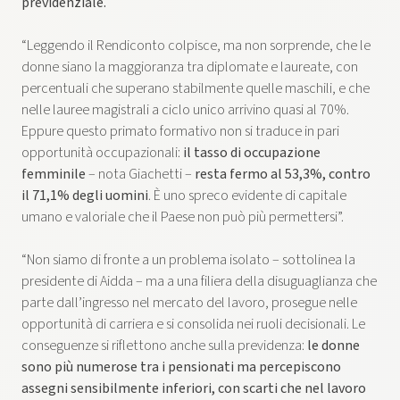
previdenziale.
“Leggendo il Rendiconto colpisce, ma non sorprende, che le
donne siano la maggioranza tra diplomate e laureate, con
percentuali che superano stabilmente quelle maschili, e che
nelle lauree magistrali a ciclo unico arrivino quasi al 70%.
Eppure questo primato formativo non si traduce in pari
opportunità occupazionali:
il tasso di occupazione
femminile
– nota Giachetti –
resta fermo al 53,3%, contro
il 71,1% degli uomini
. È uno spreco evidente di capitale
umano e valoriale che il Paese non può più permettersi”.
“Non siamo di fronte a un problema isolato – sottolinea la
presidente di Aidda – ma a una filiera della disuguaglianza che
parte dall’ingresso nel mercato del lavoro, prosegue nelle
opportunità di carriera e si consolida nei ruoli decisionali. Le
conseguenze si riflettono anche sulla previdenza:
le donne
sono più numerose tra i pensionati ma percepiscono
assegni sensibilmente inferiori, con scarti che nel lavoro