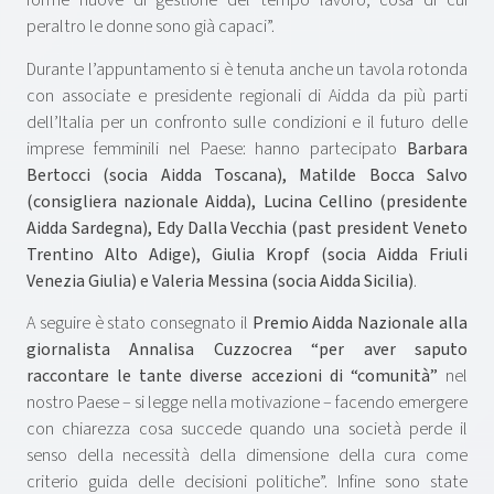
forme nuove di gestione del tempo lavoro, cosa di cui
peraltro le donne sono già capaci”.
Durante l’appuntamento si è tenuta anche un tavola rotonda
con associate e presidente regionali di Aidda da più parti
dell’Italia per un confronto sulle condizioni e il futuro delle
imprese femminili nel Paese: hanno partecipato
Barbara
Bertocci (socia Aidda Toscana), Matilde Bocca Salvo
(consigliera nazionale Aidda), Lucina Cellino (presidente
Aidda Sardegna), Edy Dalla Vecchia (past president Veneto
Trentino Alto Adige), Giulia Kropf (socia Aidda Friuli
Venezia Giulia) e Valeria Messina (socia Aidda Sicilia)
.
A seguire è stato consegnato il
Premio Aidda Nazionale alla
giornalista Annalisa Cuzzocrea “per aver saputo
raccontare le tante diverse accezioni di “comunità”
nel
nostro Paese – si legge nella motivazione – facendo emergere
con chiarezza cosa succede quando una società perde il
senso della necessità della dimensione della cura come
criterio guida delle decisioni politiche”. Infine sono state