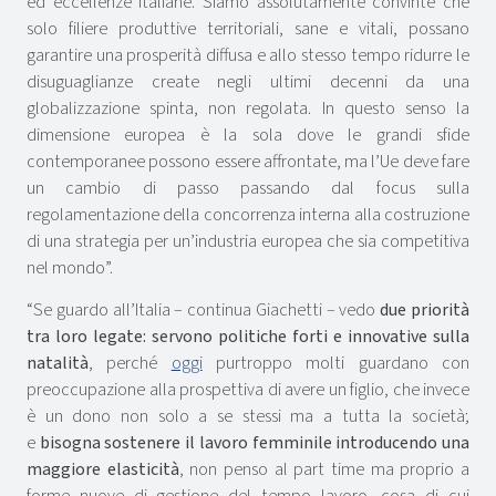
ed eccellenze italiane. Siamo assolutamente convinte che
solo filiere produttive territoriali, sane e vitali, possano
garantire una prosperità diffusa e allo stesso tempo ridurre le
disuguaglianze create negli ultimi decenni da una
globalizzazione spinta, non regolata. In questo senso la
dimensione europea è la sola dove le grandi sfide
contemporanee possono essere affrontate, ma l’Ue deve fare
un cambio di passo passando dal focus sulla
regolamentazione della concorrenza interna alla costruzione
di una strategia per un’industria europea che sia competitiva
nel mondo”.
“Se guardo all’Italia – continua Giachetti – vedo
due priorità
tra loro legate: servono politiche forti e innovative sulla
natalità
, perché
oggi
purtroppo molti guardano con
preoccupazione alla prospettiva di avere un figlio, che invece
è un dono non solo a se stessi ma a tutta la società;
e
bisogna sostenere il lavoro femminile introducendo una
maggiore elasticità
, non penso al part time ma proprio a