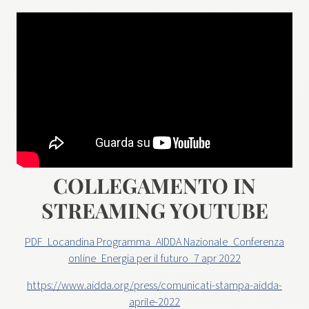
COLLEGAMENTO IN
STREAMING YOUTUBE
PDF_Locandina Programma_AIDDA Nazionale_Conferenza
online_Energia per il futuro_7 apr 2022
https://www.aidda.org/press/comunicati-stampa-aidda-
aprile-2022