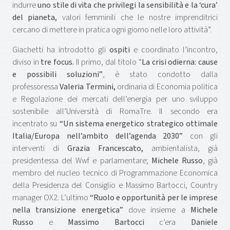
indurre
uno stile di vita che privilegi la sensibilità e la ‘cura’
del pianeta,
valori femminili che le nostre imprenditrici
cercano di mettere in pratica ogni giorno nelle loro attività”.
Giachetti ha introdotto gli
ospiti
e coordinato l’incontro,
diviso in
tre focus.
Il primo, dal titolo “
La crisi odierna: cause
e possibili soluzioni”
, è stato condotto dalla
professoressa
Valeria Termini,
ordinaria di Economia politica
e Regolazione dei mercati dell’energia per uno sviluppo
sostenibile all’Università di RomaTre. Il secondo era
incentrato su
“Un sistema energetico strategico ottimale
Italia/Europa nell’ambito dell’agenda 2030”
con gli
interventi di
Grazia Francescato,
ambientalista, già
presidentessa del Wwf e parlamentare;
Michele Russo
, già
membro del nucleo tecnico di Programmazione Economica
della Presidenza del Consiglio e Massimo Bartocci, Country
manager OX2. L’ultimo
“Ruolo e opportunità per le imprese
nella transizione energetica”
dove insieme a
Michele
Russo
e
Massimo Bartocci
c’era
Daniele