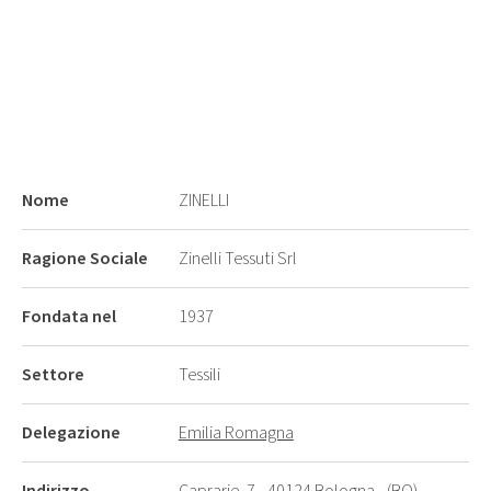
Nome
ZINELLI
Ragione Sociale
Zinelli Tessuti Srl
Fondata nel
1937
Settore
Tessili
Delegazione
Emilia Romagna
Indirizzo
Caprarie, 7 - 40124 Bologna - (BO)