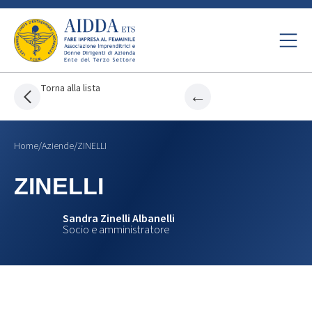
Torna alla lista
←
Home
/
Aziende
/
ZINELLI
ZINELLI
Sandra Zinelli Albanelli
Socio e amministratore