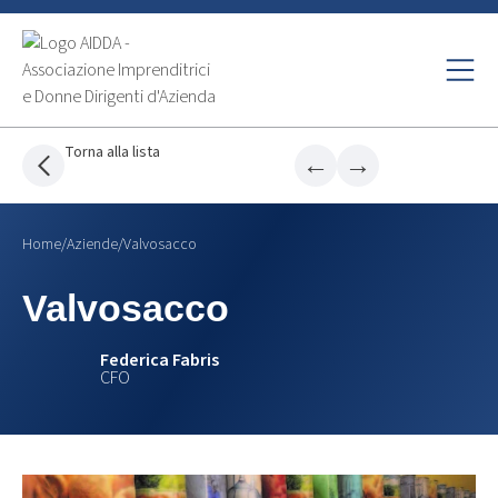
Torna alla lista
←
→
Home
/
Aziende
/
Valvosacco
Valvosacco
Federica Fabris
CFO