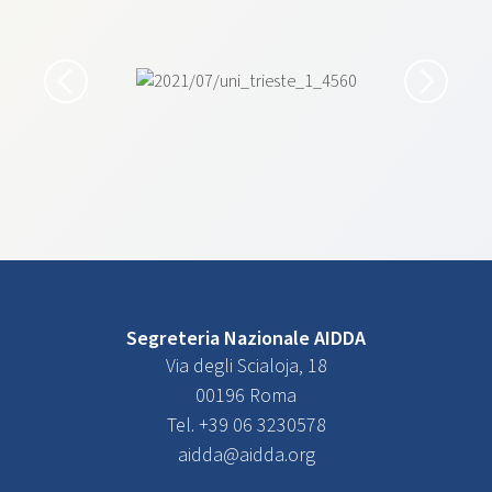
Segreteria Nazionale AIDDA
Via degli Scialoja, 18
00196 Roma
Tel. +39 06 3230578
aidda@aidda.org