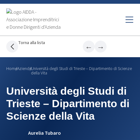
Torna alla lista
←
→
Home
/
Aziende
/
Università degli Studi di Trieste – Dipartimento di Scienze
della Vita
Università degli Studi di
Trieste – Dipartimento di
Scienze della Vita
Aurelia Tubaro