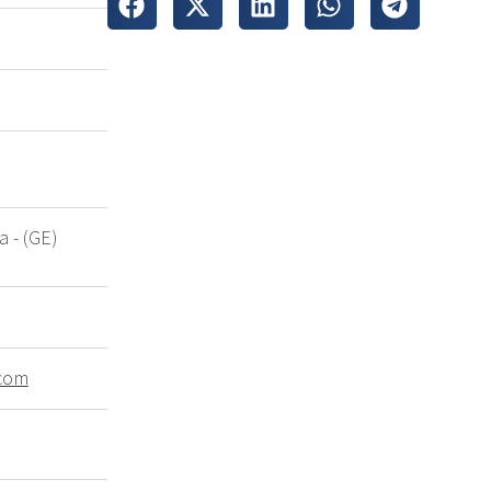
 - (GE)
.com