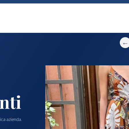
←
nti
ica azienda.